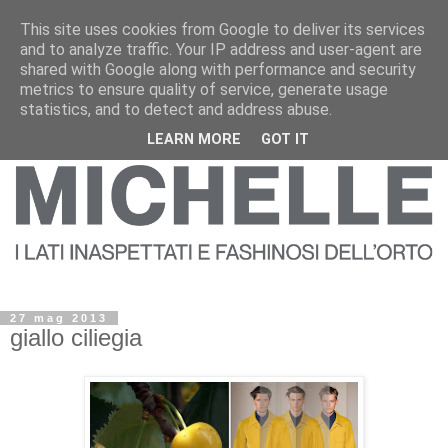
This site uses cookies from Google to deliver its services
and to analyze traffic. Your IP address and user-agent are
shared with Google along with performance and security
metrics to ensure quality of service, generate usage
statistics, and to detect and address abuse.
LEARN MORE
GOT IT
27 mag 2013
giallo ciliegia