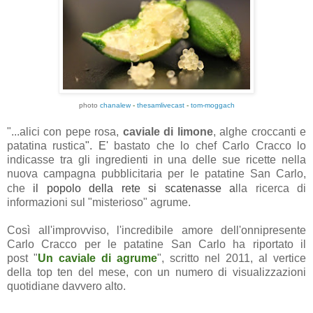
photo
chanalew
-
thesamlivecast
-
tom-moggach
"...alici con pepe rosa,
caviale di limone
, alghe croccanti e
patatina rustica
". E'
bastato che lo chef Carlo Cracco lo
indicasse tra gli ingredienti in una delle sue ricette nella
nuova campagna pubblicitaria per le patatine San Carlo,
che
il
popolo della rete si scatenasse
a
lla ricerca di
informazioni sul "misterioso" agrume.
Così all'improvviso, l'incredibile amore dell'onnipresente
Carlo Cracco per le patatine San Carlo ha riportato il
post "
Un caviale di agrume
", scritto nel 2011, al vertice
della top ten del mese, con un numero di visualizzazioni
quotidiane davvero alto.