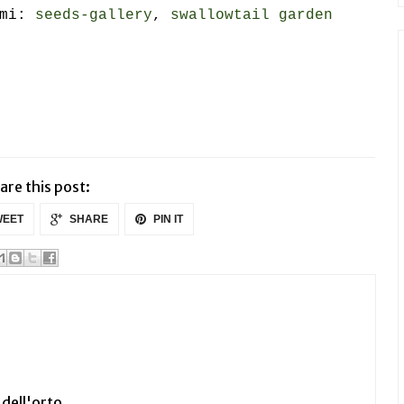
emi:
seeds-gallery
,
swallowtail garden
are this post:
EET
SHARE
PIN IT
 dell'orto.