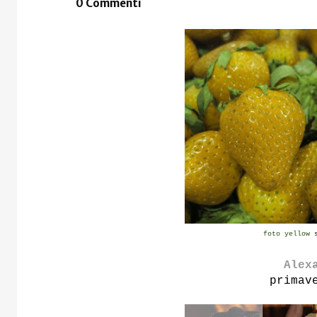
0 Commenti
foto yellow
s
Alex
primav