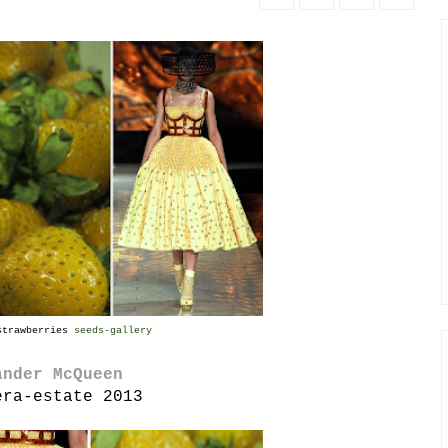
trawberries
seeds-gallery
ander McQueen
era-estate 2013