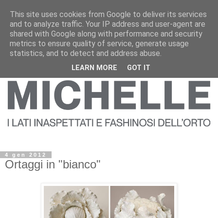
This site uses cookies from Google to deliver its services
and to analyze traffic. Your IP address and user-agent are
shared with Google along with performance and security
metrics to ensure quality of service, generate usage
statistics, and to detect and address abuse.
LEARN MORE
GOT IT
4 gen 2012
Ortaggi in "bianco"