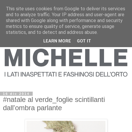
This site uses cookies from Google to deliver its services
and to analyze traffic. Your IP address and user-agent are
shared with Google along with performance and security
metrics to ensure quality of service, generate usage
statistics, and to detect and address abuse.
LEARN MORE
GOT IT
16 dic 2014
#natale al verde_foglie scintillanti
dall'ombra parlante