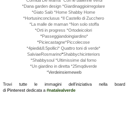
*
Comida De Mama
*
Con le ballerine verdi
*
Dana garden design
*
Giardinaggioirregolare
*
Giato Salò
*
Home Shabby Home
*
Hortusinconclusus
*
Il Castello di Zucchero
*
La malle de maman
*
Non solo stoffa
*
Orti in progress
*
Ortodeicolori
*
Passeggiandoingiardino
*
*
Piciecastagne
*
Piccolecose
*
4piedi&8.5pollici
*
Quattro toni di verde
*
SalviaeRosmarino
*
Shabbychicinteriors
*
Shabbysoul
*
Ultimissime dal forno
*
Un giardino in diretta
*
25mqdiverde
*
Verdeinsiemeweb
Trovi tutte le immagini dell'iniziativa nella board
di
Pinterest
dedicata a
#natalealverde