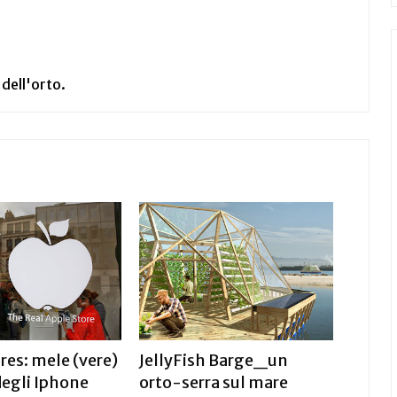
 dell'orto.
res: mele (vere)
JellyFish Barge_un
degli Iphone
orto-serra sul mare