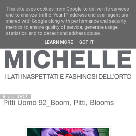
This site uses cookies from Google to deliver its services
and to analyze traffic. Your IP address and user-agent are
shared with Google along with performance and security
metrics to ensure quality of service, generate usage
statistics, and to detect and address abuse.
LEARN MORE
GOT IT
9 giu 2017
Pitti Uomo 92_Boom, Pitti, Blooms