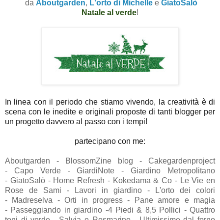
da
Aboutgarden
,
L'orto di Michelle
e
GiatoSalò
Natale al verde
!
In linea con il periodo che stiamo vivendo, la creatività è di
scena con le inedite e originali proposte di tanti blogger per
un progetto davvero al passo con i tempi!
partecipano con me:
Aboutgarden -
BlossomZine blog -
Cakegardenproject
-
Capo Verde -
GiardiNote -
Giardino Metropolitano
-
GiatoSalò -
Home Refresh -
Kokedama & Co -
Le Vie en
Rose de Sami -
Lavori in giardino -
L'orto dei colori
-
Madreselva -
Orti in progress -
Pane amore e magia
-
Passeggiando in giardino -
4 Piedi & 8,5 Pollici -
Quattro
toni di verde -
Salvia e Rosmarino -
Ultimissime dal forno