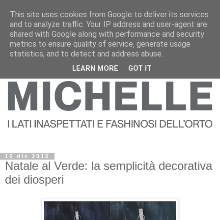
This site uses cookies from Google to deliver its services
and to analyze traffic. Your IP address and user-agent are
shared with Google along with performance and security
metrics to ensure quality of service, generate usage
statistics, and to detect and address abuse.
LEARN MORE
GOT IT
15 dic 2015
Natale al Verde: la semplicità decorativa
dei diosperi