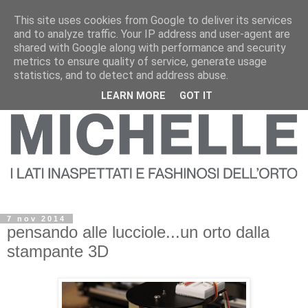
This site uses cookies from Google to deliver its services
and to analyze traffic. Your IP address and user-agent are
shared with Google along with performance and security
metrics to ensure quality of service, generate usage
statistics, and to detect and address abuse.
LEARN MORE
GOT IT
7 nov 2014
pensando alle lucciole...un orto dalla
stampante 3D