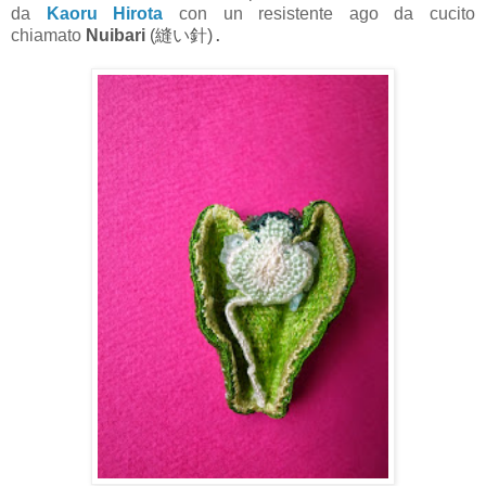
da
Kaoru Hirota
con un resistente ago da cucito
chiamato
Nuibari
(
縫い針)
.