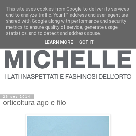
This site uses cookies from Google to deliver its services
and to analyze traffic. Your IP address and user-agent are
shared with Google along with performance and security
metrics to ensure quality of service, generate usage
statistics, and to detect and address abuse.
LEARN MORE
GOT IT
26 set 2014
orticoltura ago e filo