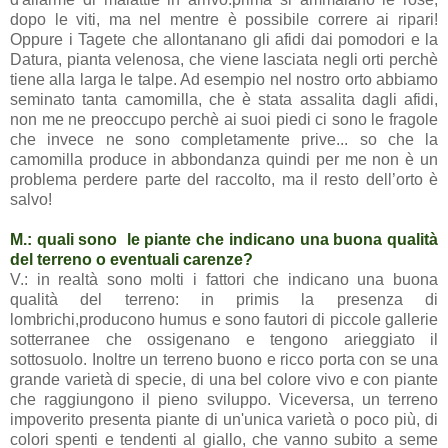
dopo le viti, ma nel mentre è possibile correre ai ripari!
Oppure i Tagete che allontanano gli afidi dai pomodori e la
Datura, pianta velenosa, che viene lasciata negli orti perchè
tiene alla larga le talpe. Ad esempio nel nostro orto abbiamo
seminato tanta camomilla, che è stata assalita dagli afidi,
non me ne preoccupo perchè ai suoi piedi ci sono le fragole
che invece ne sono completamente prive... so che la
camomilla produce in abbondanza quindi per me non è un
problema perdere parte del raccolto, ma il resto dell’orto è
salvo!
M.: quali sono le piante che indicano una buona qualità
del terreno o eventuali carenze?
V.: in realtà sono molti i fattori che indicano una buona
qualità del terreno: in primis la presenza di
lombrichi,producono humus e sono fautori di piccole gallerie
sotterranee che ossigenano e tengono arieggiato il
sottosuolo. Inoltre un terreno buono e ricco porta con se una
grande varietà di specie, di una bel colore vivo e con piante
che raggiungono il pieno sviluppo. Viceversa, un terreno
impoverito presenta piante di un'unica varietà o poco più, di
colori spenti e tendenti al giallo, che vanno subito a seme