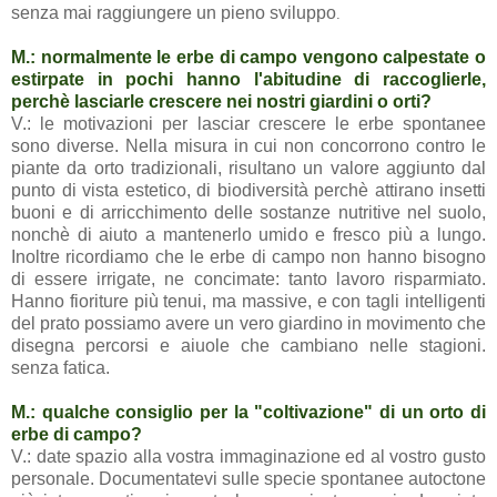
senza mai raggiungere un pieno sviluppo
.
M.: normalmente le erbe di campo vengono calpestate o
estirpate in pochi hanno l'abitudine di raccoglierle,
perchè lasciarle crescere nei nostri giardini o orti?
V.: le motivazioni per lasciar crescere le erbe spontanee
sono diverse. Nella misura in cui non concorrono contro le
piante da orto tradizionali, risultano un valore aggiunto dal
punto di vista estetico, di biodiversità perchè attirano insetti
buoni e di arricchimento delle sostanze nutritive nel suolo,
nonchè di aiuto a mantenerlo umido e fresco più a lungo.
Inoltre ricordiamo che le erbe di campo non hanno bisogno
di essere irrigate, ne concimate: tanto lavoro risparmiato.
Hanno fioriture più tenui, ma massive, e con tagli intelligenti
del prato possiamo avere un vero giardino in movimento che
disegna percorsi e aiuole che cambiano nelle stagioni.
senza fatica.
M.: qualche consiglio per la "coltivazione" di un orto di
erbe di campo?
V.: date spazio alla vostra immaginazione ed al vostro gusto
personale. Documentatevi sulle specie spontanee autoctone