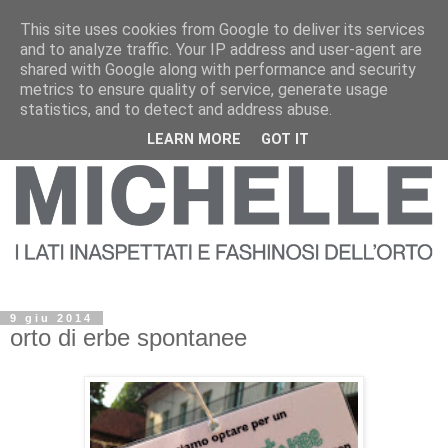
This site uses cookies from Google to deliver its services
and to analyze traffic. Your IP address and user-agent are
shared with Google along with performance and security
metrics to ensure quality of service, generate usage
statistics, and to detect and address abuse.
LEARN MORE
GOT IT
9 giu 2014
orto di erbe spontanee