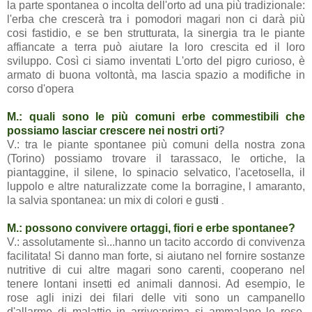
la parte spontanea o incolta dell'orto ad una più tradizionale:
l'erba che crescerà tra i pomodori magari non ci darà più
cosi fastidio, e se ben strutturata, la sinergia tra le piante
affiancate a terra può aiutare la loro crescita ed il loro
sviluppo. Così ci siamo inventati L'orto del pigro curioso, è
armato di buona voltontà, ma lascia spazio a modifiche in
corso d'opera
M.: quali sono le più comuni erbe commestibili che
possiamo lasciar crescere nei nostri orti
?
V.: tra le piante spontanee più comuni della nostra zona
(Torino) possiamo trovare il tarassaco, le ortiche, la
piantaggine, il silene, lo spinacio selvatico, l'acetosella, il
luppolo e altre naturalizzate come la borragine, l amaranto,
la salvia spontanea: un mix di colori e gust
i
.
M.: possono convivere ortaggi, fiori e erbe spontanee?
V.: assolutamente sì...hanno un tacito accordo di convivenza
facilitata! Si danno man forte, si aiutano nel fornire sostanze
nutritive di cui altre magari sono carenti, cooperano nel
tenere lontani insetti ed animali dannosi. Ad esempio, le
rose agli inizi dei filari delle viti sono un campanello
d'allarme di malattie in arrivo:prima si ammalano le rose,