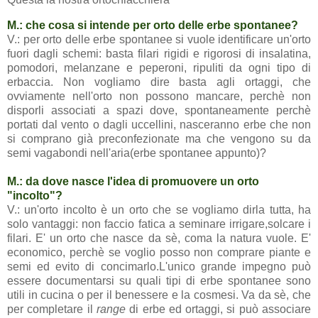
M.: che cosa si intende per orto delle erbe spontanee?
V.: per orto delle erbe spontanee si vuole identificare un'orto
fuori dagli schemi: basta filari rigidi e rigorosi di insalatina,
pomodori, melanzane e peperoni, ripuliti da ogni tipo di
erbaccia. Non vogliamo dire basta agli ortaggi, che
ovviamente nell'orto non possono mancare, perchè non
disporli associati a spazi dove, spontaneamente perchè
portati dal vento o dagli uccellini, nasceranno erbe che non
si comprano già preconfezionate ma che vengono su da
semi vagabondi nell'aria(erbe spontanee appunto)?
M.: da dove nasce l'idea di promuovere un orto
"incolto"?
V.: un'orto incolto è un orto che se vogliamo dirla tutta, ha
solo vantaggi: non faccio fatica a seminare irrigare,solcare i
filari. E' un orto che nasce da sè, coma la natura vuole. E'
economico, perchè se voglio posso non comprare piante e
semi ed evito di concimarlo.L'unico grande impegno può
essere documentarsi su quali tipi di erbe spontanee sono
utili in cucina o per il benessere e la cosmesi. Va da sè, che
per completare il
range
di erbe ed ortaggi, si può associare