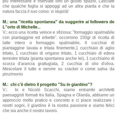
più interessanti e riservate loro un giusto spazio. Lasciate
che qualche foglia si appoggi ad un altra pianta e che la
natura faccia il suo corso: vi stupirà!
M.: una "ricetta spontanea" da suggerire ai followers de
L''orto di Michelle..
.
V.: ecco una ricetta veloce e sfiziosa: "formaggio spalmabile
con piantaggine ed erbette". occorrono 150gr di ricotta di
latte intero o formaggio spalmabile, 4 cucchiai di
piantaggine lavata e tritata finemente,1 cucchiaio di aglio
tritato, 1 cucchiaio di origano tritato, 1 cucchiaio di edera
terrestre tritata (pianta spontanea anche lei), 1 cucchiaino di
scorza d'arancia grattugiata, 2 cucchiai di olio d'oliva.
Mescolare il tutto e servire su cracker o come salsa da
pinzimonio
M.: chi c'è dietro il progetto "
Su in giardino
"?
V.: Io e Nicolò Scacchi, siamo entrambi architetti
paesaggisti formati tra Italia, Spagna e Olanda, abbiamo un
approccio molto pratico e concreto e ci piace realizzare i
nostri sogni, il giardino è la nostra passione e siamo felici
che sia anche il nostro lavoro.