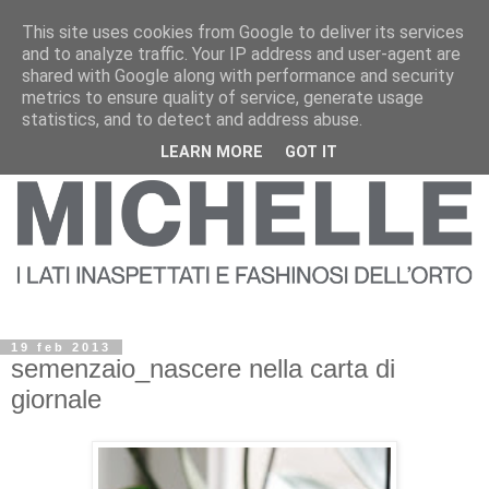
This site uses cookies from Google to deliver its services
and to analyze traffic. Your IP address and user-agent are
shared with Google along with performance and security
metrics to ensure quality of service, generate usage
statistics, and to detect and address abuse.
LEARN MORE
GOT IT
19 feb 2013
semenzaio_nascere nella carta di
giornale