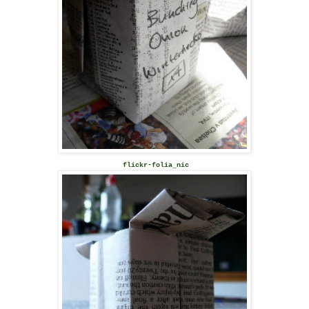
flickr-folia_nic