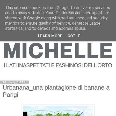
This site uses cookies from Google to deliver its services
and to analyze traffic. Your IP address and user-agent are
shared with Google along with performance and security
metrics to ensure quality of service, generate usage
statistics, and to detect and address abuse.
LEARN MORE
GOT IT
26 lug 2012
Urbanana_una piantagione di banane a
Parigi