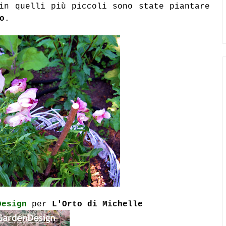
n quelli più piccoli sono state piantare
o
.
Design
per
L'Orto di Michelle