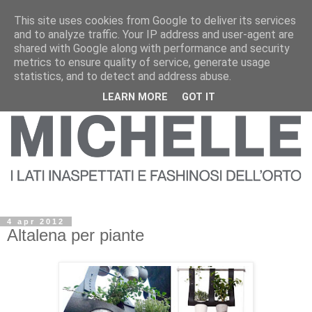
This site uses cookies from Google to deliver its services
and to analyze traffic. Your IP address and user-agent are
shared with Google along with performance and security
metrics to ensure quality of service, generate usage
statistics, and to detect and address abuse.
LEARN MORE
GOT IT
4 apr 2012
Altalena per piante