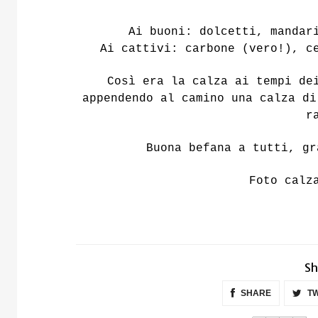
Ai buoni: dolcetti, mandar
Ai cattivi: carbone (vero!), 
Così era la calza ai tempi de
appendendo al camino una calza di
r
Buona befana a tutti, gr
Foto cal
Sh
SHARE
TW