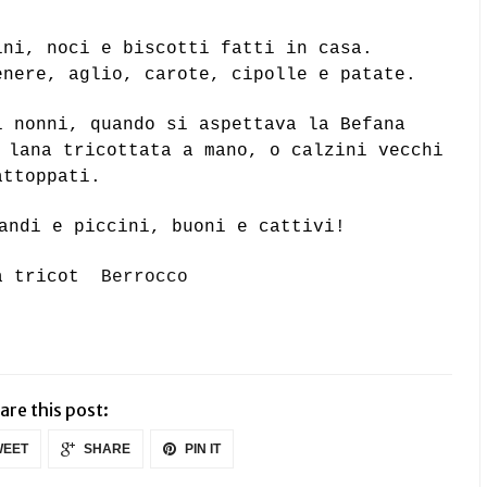
ini, noci e biscotti fatti in casa.
cenere,
aglio, carote, cipolle e patate.
i nonni, quando si aspettava la Befana
 lana tricottata a mano, o calzini vecchi
attoppati.
andi e piccini, buoni e cattivi!
za tricot
Berrocco
are this post:
EET
SHARE
PIN IT