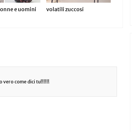
donne e uomini
volatili zuccosi
 vero come dici tu!!!!!!