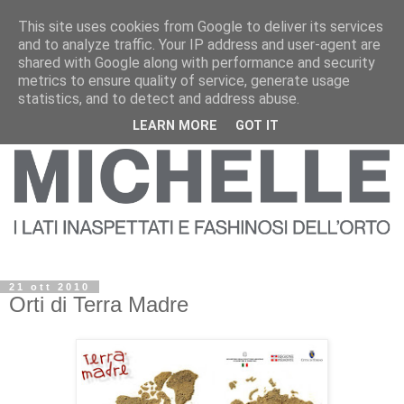
This site uses cookies from Google to deliver its services
and to analyze traffic. Your IP address and user-agent are
shared with Google along with performance and security
metrics to ensure quality of service, generate usage
statistics, and to detect and address abuse.
LEARN MORE
GOT IT
21 ott 2010
Orti di Terra Madre