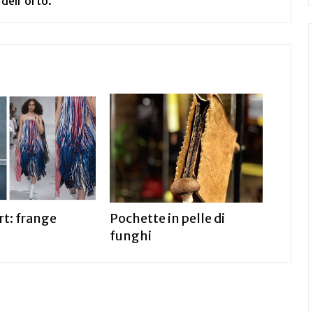
 dell'orto.
rt: frange
Pochette in pelle di
funghi