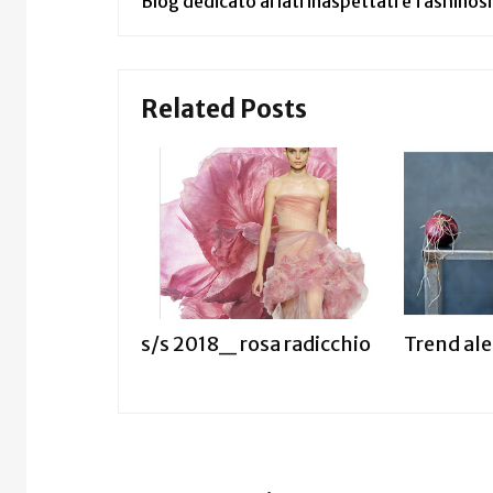
Blog dedicato ai lati inaspettati e fashinosi
Related Posts
s/s 2018_ rosa radicchio
Trend ale