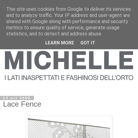
This site uses cookies from Google to deliver its services
and to analyze traffic. Your IP address and user-agent are
shared with Google along with performance and security
metrics to ensure quality of service, generate usage
statistics, and to detect and address abuse.
LEARN MORE
GOT IT
13 ott 2009
Lace Fence