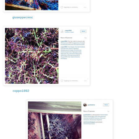
giuseppecresc
coppo1892