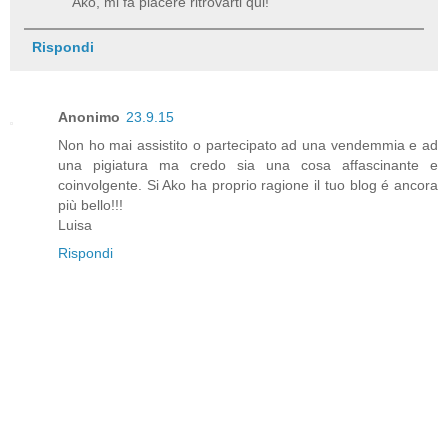
Ako, mi fa piacere ritrovarti qui!
Rispondi
Anonimo
23.9.15
Non ho mai assistito o partecipato ad una vendemmia e ad
una pigiatura ma credo sia una cosa affascinante e
coinvolgente. Si Ako ha proprio ragione il tuo blog é ancora
più bello!!!
Luisa
Rispondi