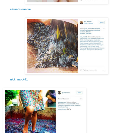
elenaterenzoni
nick_mack91