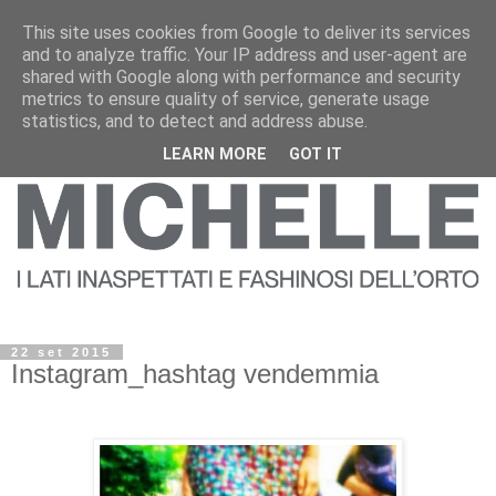
This site uses cookies from Google to deliver its services
and to analyze traffic. Your IP address and user-agent are
shared with Google along with performance and security
metrics to ensure quality of service, generate usage
statistics, and to detect and address abuse.
LEARN MORE
GOT IT
22 set 2015
Instagram_hashtag vendemmia