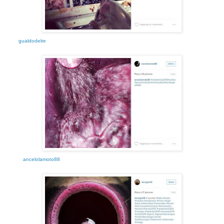
gualdodelre
ancelolamoto88