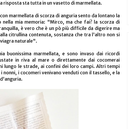
 risposta sta tutta in un vasetto di marmellata.
con marmellata di scorza di anguria sento da lontano la
o nella mia memoria: "Mirco, ma che fai? la scorza di
nquilla, è vero che è un pò più difficile da digerire ma
alla citrullina contenuta, sostanza che tra l'altro non si
"viagra naturale".
mia buonissima marmellata, e sono invaso dai ricordi
gustate in riva al mare o direttamente dai cocomerai
i lungo le strade, ai confini dei loro campi. Altri tempi
 nonni, i cocomeri venivano venduti con il tassello, e la
 d'anguria.