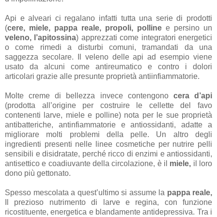
Api e alveari ci regalano infatti tutta una serie di prodotti
(
cere, miele, pappa reale, propoli, polline
e
persino un
veleno, l’apitossina
) apprezzati come integratori energetici
o come rimedi a disturbi comuni, tramandati da una
saggezza secolare. Il veleno delle api ad esempio viene
usato da alcuni come antireumatico e contro i dolori
articolari grazie alle presunte proprietà antiinfiammatorie.
Molte creme di bellezza invece contengono
cera d’api
(prodotta all’origine per costruire le cellette del favo
contenenti larve, miele e polline) nota per le sue proprietà
antibatteriche, antinfiammatorie e antiossidanti, adatte a
migliorare molti problemi della pelle. Un altro degli
ingredienti presenti nelle linee cosmetiche per nutrire pelli
sensibili e disidratate, perché ricco di enzimi e antiossidanti,
antisettico e coadiuvante della circolazione, è il
miele,
il loro
dono più gettonato.
Spesso mescolata a quest’ultimo si assume la
pappa reale,
Il prezioso nutrimento di larve e regina, con funzione
ricostituente, energetica e blandamente antidepressiva. T
ra i