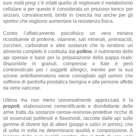
suoi molti pregi c’è infatti quello di migliorare il metabolismo
cellulare e per questo è considerata un prezioso tonico per
anziani, convalescenti, bimbi in crescita ma anche per gli
sportivi che vogliono aumentare la resistenza fisica.
Contro l’affaticamento psicofisico un vera miniera
ricostituente di proteine, vitamine, sali minerali, aminoacidi,
zuccheri, carboidrati e altre sostanze che lo rendono un
alimento completo è costituita dal
polline
, il nutrimento delle
api operaie e base per la preparazione della pappa reale:
disponibile in granuli, compresse o fiale è però
controindicato per i soggetti allergici, mentre per la sua
azione antinfiammatoria viene consigliato agli uomini che
soffrono di ipertrofia prostatica benigna e alle persone affette
da vene varicose.
Ultima ma non meno universalmente apprezzata è la
propoli
, elaborazione cementificante e disinfettante delle
arnie tratta da sostanze cerose-resinose-protettive ricche di
oli essenziali polifenoli e flavonoidi, raccolte dalle api sulle
gemme di diversi tipi di alberi (pioppi e salici in primis), che
di volta in volta ne determinano qualità e composizione. A