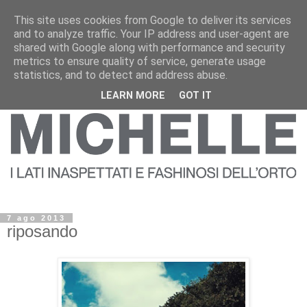
This site uses cookies from Google to deliver its services
and to analyze traffic. Your IP address and user-agent are
shared with Google along with performance and security
metrics to ensure quality of service, generate usage
statistics, and to detect and address abuse.
LEARN MORE
GOT IT
7 ago 2013
riposando