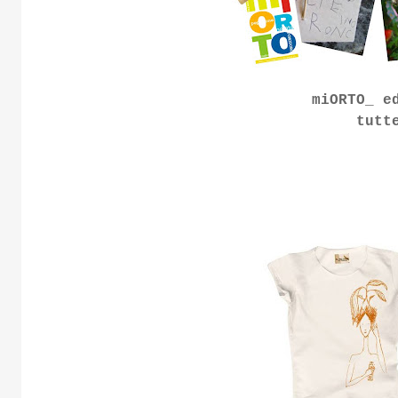
miORTO_ e
tutt