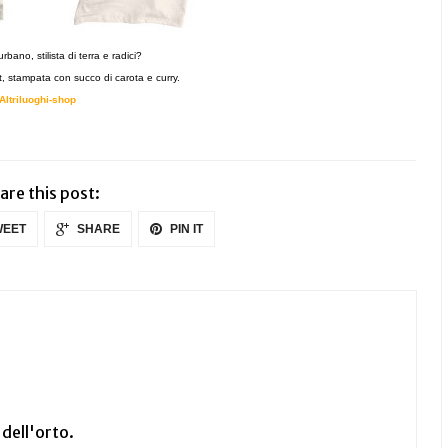
urbano, stilista di terra e radici?
rt, stampata con succo di carota e curry.
Altriluoghi-shop
are this post:
EET
SHARE
PIN IT
 dell'orto.