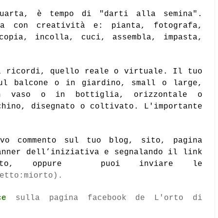
uarta, è tempo di "darti alla semina".
za con creatività e:
pianta, fotografa,
copia, incolla, cuci, assembla, impasta,
i ricordi, quello reale o virtuale. Il tuo
ul balcone o in giardino, small o large,
n vaso o in bottiglia, orizzontale o
chino, disegnato o coltivato.
L'importante
ivo commento sul tuo blog, sito, pagina
nner dell’iniziativa e segnalando il link
tto, oppure puoi inviare le
etto:miorto).
ce
sulla pagina facebook de L'orto di