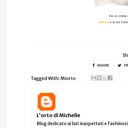
Sei un ortista 
Orti-sta
è la tua T-shi
Sh
SHARE
TW
Tagged With:
Miorto
L'orto di Michelle
Blog dedicato ai lati inaspettati e fashinosi