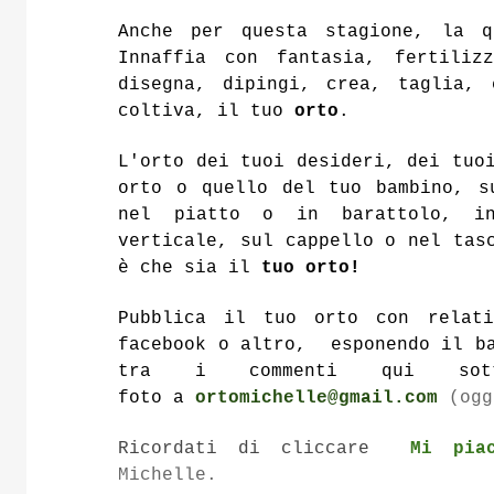
Anche per questa stagione, la q
Innaffia con fantasia, fertiliz
disegna, dipingi, crea, taglia, 
coltiva, il tuo
orto
.
L'orto dei tuoi desideri, dei tuo
orto o
quello del tuo bambino, s
nel piatto o in barattolo, i
verticale, sul cappello o nel tas
è che sia il
tuo orto!
Pubblica
il tuo orto
con relat
facebook o altro, esponendo il ba
tra i commenti qui so
foto a
ortomichelle@gmail.com
(ogg
Ricordati di cliccare
Mi pia
Michelle.