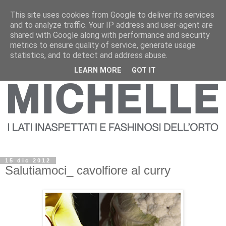
This site uses cookies from Google to deliver its services
and to analyze traffic. Your IP address and user-agent are
shared with Google along with performance and security
metrics to ensure quality of service, generate usage
statistics, and to detect and address abuse.
LEARN MORE
GOT IT
15 dic 2012
Salutiamoci_ cavolfiore al curry