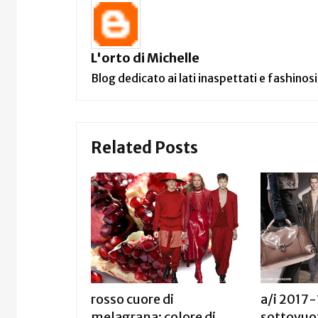
L'orto di Michelle
Blog dedicato ai lati inaspettati e fashinosi
Related Posts
rosso cuore di
a/i 2017-
melagrana: colore di
sottovuo