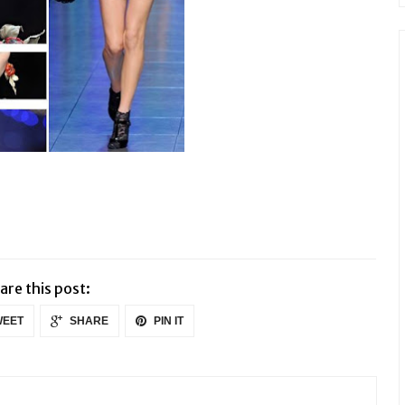
are this post:
EET
SHARE
PIN IT