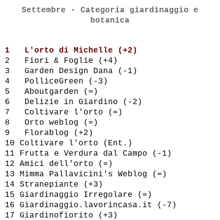
Settembre - Categoria giardinaggio e
botanica
1
L'orto di Michelle (+2)
2
Fiori & Foglie (+4)
3
Garden Design Dana (-1)
4
PolliceGreen (-3)
5
Aboutgarden (=)
6
Delizie in Giardino (-2)
7
Coltivare l'orto (=)
8
Orto weblog (=)
9
Florablog (+2)
10
Coltivare l'orto (Ent.)
11
Frutta e Verdura dal Campo (-1)
12
Amici dell'orto (=)
13
Mimma Pallavicini's Weblog (=)
14
Stranepiante (+3)
15
Giardinaggio Irregolare (=)
16
Giardinaggio.lavorincasa.it (-7)
17
Giardinofiorito (+3)