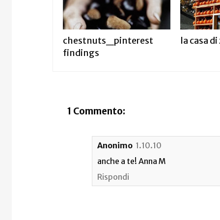
chestnuts_pinterest
la casa d
findings
1 Commento:
Anonimo
1.10.10
anche a te! Anna M
Rispondi