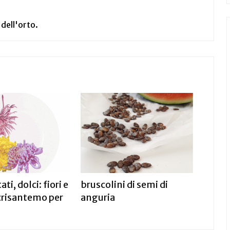
 dell'orto.
tati, dolci: fiori e
bruscolini di semi di
 crisantemo per
anguria