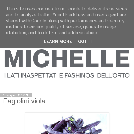
This site uses cookies from Google to deliver its services
and to analyze traffic. Your IP address and user-agent are
shared with Google along with performance and security
metrics to ensure quality of service, generate usage
statistics, and to detect and address abuse.
LEARN MORE
GOT IT
1 ago 2009
Fagiolini viola