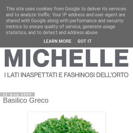
This site uses cookies from Google to deliver its services
and to analyze traffic. Your IP address and user-agent are
shared with Google along with performance and security
metrics to ensure quality of service, generate usage
statistics, and to detect and address abuse.
LEARN MORE
GOT IT
11 mag 2009
Basilico Greco