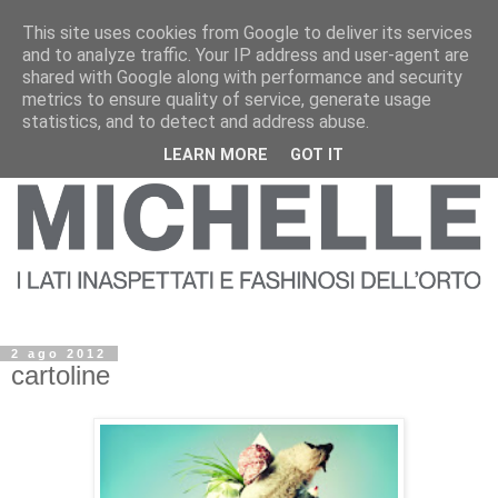
This site uses cookies from Google to deliver its services
and to analyze traffic. Your IP address and user-agent are
shared with Google along with performance and security
metrics to ensure quality of service, generate usage
statistics, and to detect and address abuse.
LEARN MORE
GOT IT
2 ago 2012
cartoline