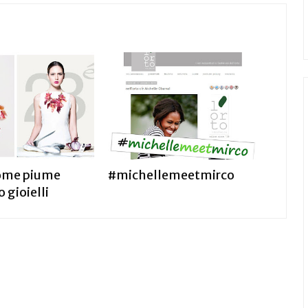
come piume
#michellemeetmirco
 gioielli