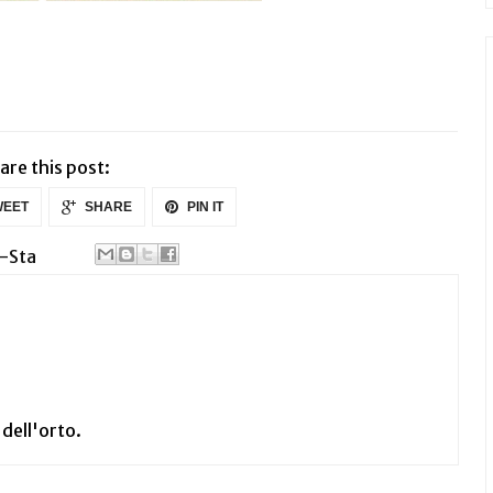
are this post:
EET
SHARE
PIN IT
i-Sta
 dell'orto.