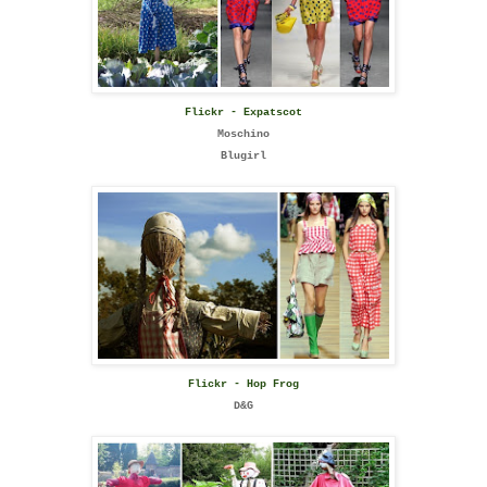
Flickr - Expatscot
Moschino
Blugirl
Flickr - Hop Frog
D&G