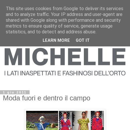
This site uses cookies from Google to deliver its services
and to analyze traffic. Your IP address and user-agent are
shared with Google along with performance and security
metrics to ensure quality of service, generate usage
statistics, and to detect and address abuse.
LEARN MORE
GOT IT
1 giu 2011
Moda fuori e dentro il campo