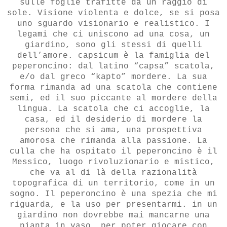
sulle foglie trafitte da un raggio di
sole. Visione violenta e dolce, se si posa
uno sguardo visionario e realistico. I
legami che ci uniscono ad una cosa, un
giardino, sono gli stessi di quelli
dell’amore. capsicum è la famiglia del
peperoncino: dal latino “capsa” scatola,
e/o dal greco “kapto” mordere. La sua
forma rimanda ad una scatola che contiene
semi, ed il suo piccante al mordere della
lingua. La scatola che ci accoglie, la
casa, ed il desiderio di mordere la
persona che si ama, una prospettiva
amorosa che rimanda alla passione. La
culla che ha ospitato il peperoncino è il
Messico, luogo rivoluzionario e mistico,
che va al di là della razionalità
topografica di un territorio, come in un
sogno. Il peperoncino è una spezia che mi
riguarda, e la uso per presentarmi. in un
giardino non dovrebbe mai mancarne una
pianta in vaso, per poter giocare con