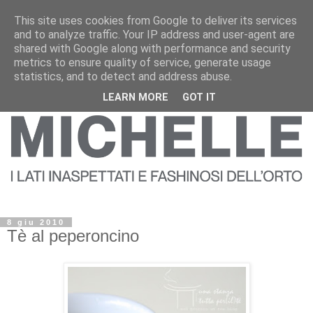
This site uses cookies from Google to deliver its services
and to analyze traffic. Your IP address and user-agent are
shared with Google along with performance and security
metrics to ensure quality of service, generate usage
statistics, and to detect and address abuse.
LEARN MORE
GOT IT
8 giu 2010
Tè al peperoncino